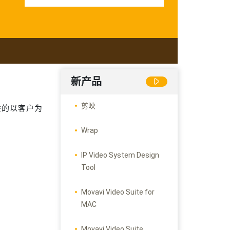
新产品
剪映
胜的以客户为
Wrap
IP Video System Design
Tool
Movavi Video Suite for
MAC
Movavi Video Suite