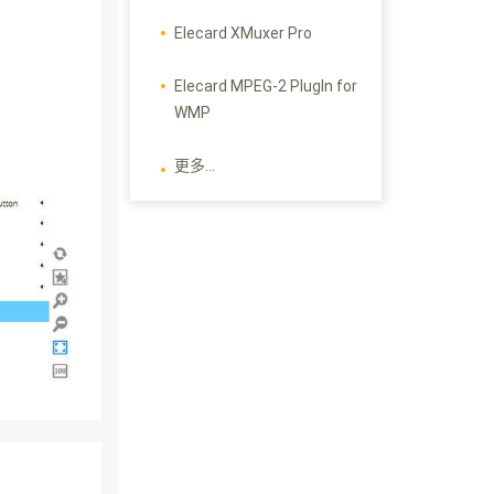
Elecard XMuxer Pro
Elecard MPEG-2 PlugIn for
WMP
更多...