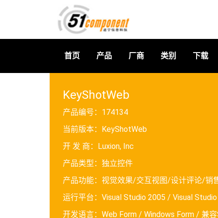
首页
产品
厂商
类别
下载
KeyShotWeb
产品编号：
174134
当前版本：
KeyShotWeb
开 发 商：
Luxion, Inc
产品类型：
独立控件
产品功能：
视觉效果/交互视图/设计评论/销
运行平台：
Visual Studio 2005 / Visual Studi
开发语言：
Web Form / Windows Form / 兼容S