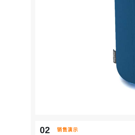
0
2
销售演示