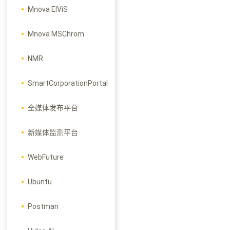
Mnova ElViS
Mnova MSChrom
NMR
SmartCorporationPortal
全媒体发布平台
新媒体监测平台
WebFuture
Ubuntu
Postman