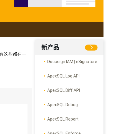
新产品
所有这些都在一
Docusign IAM | eSignature
ApexSQL Log API
ApexSQL Diff API
ApexSQL Debug
ApexSQL Report
ApexSQL Enforce