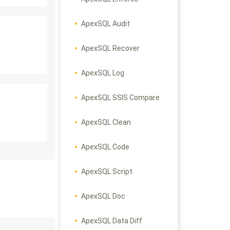
ApexSQL Audit
ApexSQL Recover
ApexSQL Log
ApexSQL SSIS Compare
ApexSQL Clean
ApexSQL Code
ApexSQL Script
ApexSQL Doc
ApexSQL Data Diff