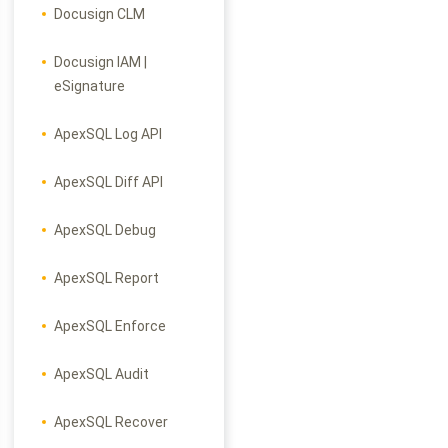
Docusign CLM
Docusign IAM |
eSignature
ApexSQL Log API
ApexSQL Diff API
ApexSQL Debug
ApexSQL Report
ApexSQL Enforce
ApexSQL Audit
ApexSQL Recover