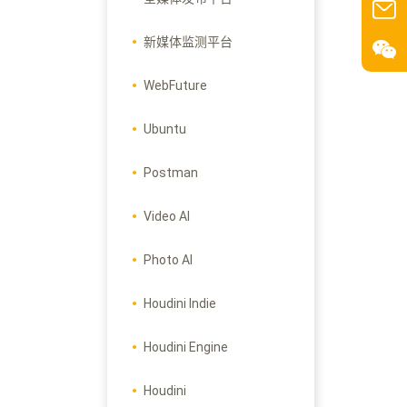
新媒体监测平台
WebFuture
Ubuntu
Postman
Video AI
Photo AI
Houdini Indie
Houdini Engine
Houdini