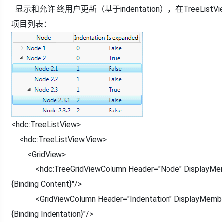
显示和允许 终用户更新（基于indentation），在TreeList
项目列表：
<hdc:TreeListView>
<hdc:TreeListView.View>
<GridView>
<hdc:TreeGridViewColumn Header="Node" DisplayMem
{Binding Content}"/>
<GridViewColumn Header="Indentation" DisplayMembe
{Binding Indentation}"/>