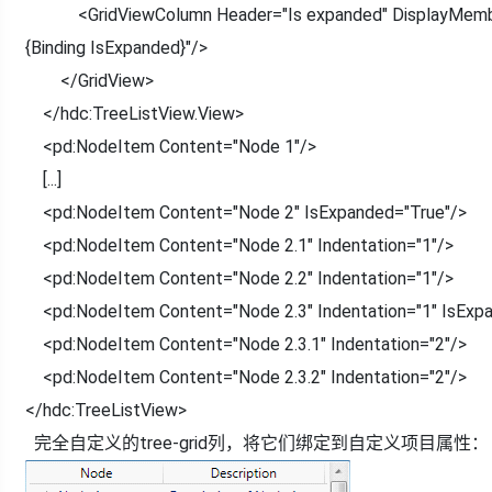
<GridViewColumn Header="Is expanded" DisplayMembe
{Binding IsExpanded}"/>
</GridView>
</hdc:TreeListView.View>
<pd:NodeItem Content="Node 1"/>
[...]
<pd:NodeItem Content="Node 2" IsExpanded="True"/>
<pd:NodeItem Content="Node 2.1" Indentation="1"/>
<pd:NodeItem Content="Node 2.2" Indentation="1"/>
<pd:NodeItem Content="Node 2.3" Indentation="1" IsExpa
<pd:NodeItem Content="Node 2.3.1" Indentation="2"/>
<pd:NodeItem Content="Node 2.3.2" Indentation="2"/>
</hdc:TreeListView>
完全自定义的tree-grid列，将它们绑定到自定义项目属性：