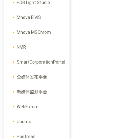
HDR Light Studio
Mnova ElViS
Mnova MSChrom
NMR
SmartCorporationPortal
全媒体发布平台
新媒体监测平台
WebFuture
Ubuntu
Postman