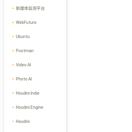
新媒体监测平台
WebFuture
Ubuntu
Postman
Video AI
Photo AI
Houdini Indie
Houdini Engine
Houdini