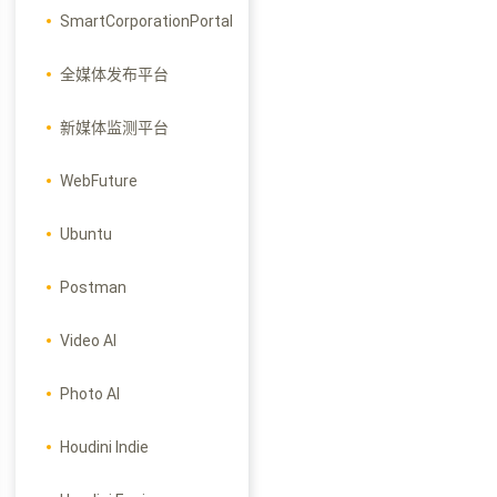
SmartCorporationPortal
全媒体发布平台
新媒体监测平台
WebFuture
Ubuntu
Postman
Video AI
Photo AI
Houdini Indie