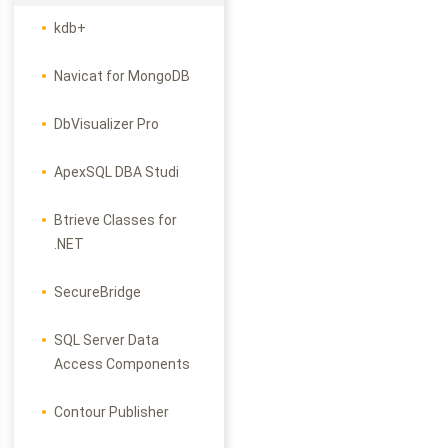
kdb+
Navicat for MongoDB
DbVisualizer Pro
ApexSQL DBA Studi
Btrieve Classes for
.NET
SecureBridge
SQL Server Data
Access Components
Contour Publisher