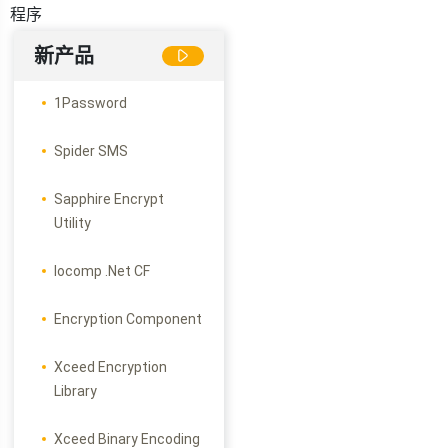
程序
新产品
1Password
Spider SMS
Sapphire Encrypt
Utility
Iocomp .Net CF
Encryption Component
Xceed Encryption
Library
Xceed Binary Encoding