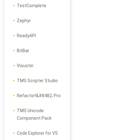
TestComplete
Zephyr
ReadyAPI
BitBar
Visustin
TMS Scripter Studio
Refactor!&#8482; Pro
TMS Unicode
Component Pack
Code Explorer for VS