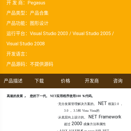
开 发 商：
Pegasus
产品类型：
产品合集
产品功能：
图形设计
运行平台：
Visual Studio 2003 / Visual Studio 2005 /
Visual Studio 2008
开发语言：
产品源码：
不提供源码
产品描述
下载
价格
开发商
咨询
，
高速的发展
您的下一代。 NET应用程序使用100 ％代码。
NET
·
充分发展管理解决方案的。
框架2.0 ，
3.0 ， 3.5和
Vista
Vista的
NET Framework
·
从底层向上设计的。
2000
超过
成像方法和属性
·
AJAX
AJAX技术
to your ASP .NET