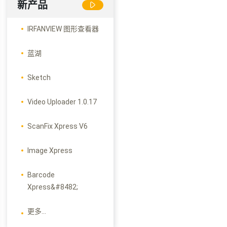
新产品
IRFANVIEW 图形查看器
蓝湖
Sketch
Video Uploader 1.0.17
ScanFix Xpress V6
Image Xpress
Barcode
Xpress&#8482;
更多...