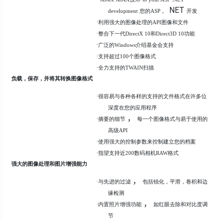
NET
development
您的ASP 。
开发
·
利用强大的图像处理的API图像和文件
·
整合下一代DirectX 10和Direct3D 10功能
·
广泛的Windows介绍基金会支持
·
支持超过100个图像格式
·
全力支持的TWAIN扫描
负载，保存，并将其转换图像格式
·
很容易与各种各样的支持的文件格式在许多位
深度在您的应用程序
，
·
摘要的细节
每一个图像格式与易于使用的
高级API
·
使用强大的控制参数来控制建立您的档案
·
指望支持近200数码相机RAW格式
强大的图像处理和图片增强能力
，
·
与先进的过滤
包括锐化，平滑，卷积和边
缘检测
，
·
内置照片增强功能
如红眼去除和对比度调
节