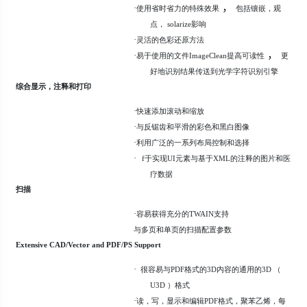
，
·
使用省时省力的特殊效果
包括镶嵌，观
点， solarize影响
·
灵活的色彩还原方法
，
·
易于使用的文件ImageClean提高可读性
更
好地识别结果传送到光学字符识别引擎
综合显示，注释和打印
·
快速添加滚动和缩放
·
与反锯齿和平滑的彩色和黑白图像
·
利用广泛的一系列布局控制和选择
·
f于实现UI元素与基于XML的注释的图片和医
疗数据
扫描
·
容易获得充分的TWAIN支持
与多页和单页的扫描配置参数
Extensive CAD/Vector and PDF/PS Support
·
很容易与PDF格式的3D内容的通用的3D （
U3D ）格式
·
读，写，显示和编辑PDF格式，聚苯乙烯，每