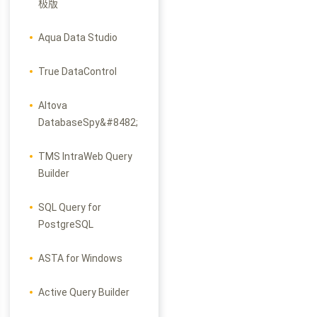
极版
Aqua Data Studio
True DataControl
Altova
DatabaseSpy&#8482;
TMS IntraWeb Query
Builder
SQL Query for
PostgreSQL
ASTA for Windows
Active Query Builder