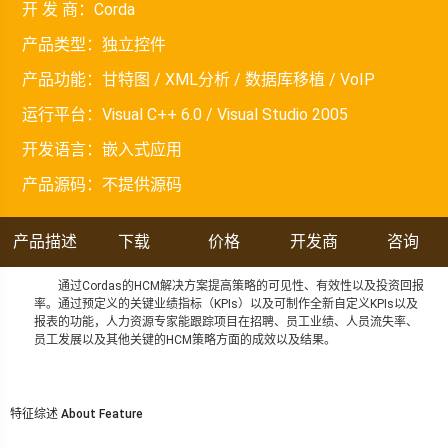
开 发 商：
Corda
产品类型：
独立控件
产品功能：
甘特图 / XML分析 / 数据库移植 / VoIP
运行平台：
Visual C++ 6.0 / Visual Studio 2005
开发语言：
嵌入式应用
产品源码：
不提供源码
产品描述
下载
价格
开发商
咨询
通过Cordas的HCM解决方案提高策略的可见性、有效性以及投资回报
率。通过预定义的关键业绩指标（KPIs）以及可制作全新自定义KPIs以及
报表的功能，人力资源专家能跟踪项目在招聘、员工业绩、人员流失率、
员工发展以及其他关键的HCM策略方面的成效以及结果。
特征综述 About Feature