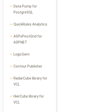
Data Pump for
PostgreSQL
QuickRules Analytics
ASPxPivotGrid for
ASP.NET
LogicGem
Contour Publisher
RadarCube library for
VCL
HierCube library for
VCL