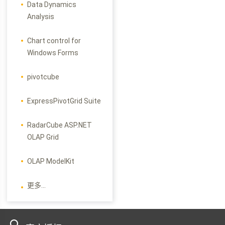
Data Dynamics
Analysis
Chart control for
Windows Forms
pivotcube
ExpressPivotGrid Suite
RadarCube ASP.NET
OLAP Grid
OLAP ModelKit
更多...