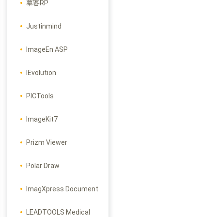
摹客RP
Justinmind
ImageEn ASP
IEvolution
PICTools
ImageKit7
Prizm Viewer
Polar Draw
ImagXpress Document
LEADTOOLS Medical