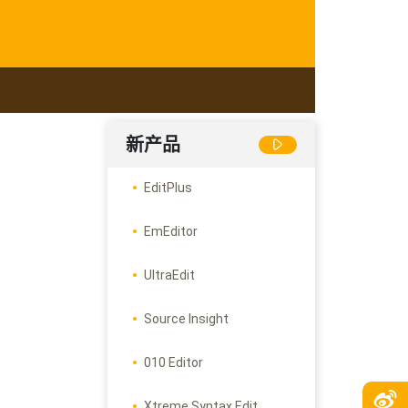
新产品
EditPlus
EmEditor
UltraEdit
Source Insight
010 Editor
Xtreme Syntax Edit