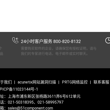
24小时客户服务 800-820-8132
个
需要购买软件的企业，请确保您有授权证明，请与
品
我们的专家进行电话，电子邮件或实时聊天。
于我们
acunetix网站漏洞扫描
PRTG网络监控
联系客服
沪ICP备11023144号-1
址：上海市浦东新区张杨路3611弄6号612单元
话：021-50318395、021-58995797
箱：sales@51component.com