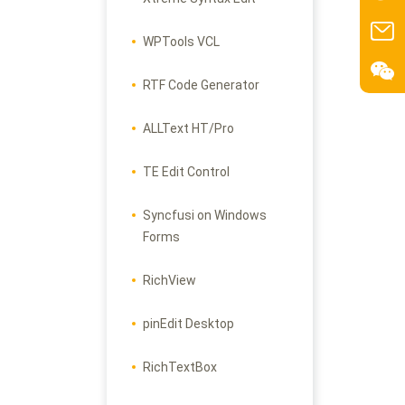
WPTools VCL
RTF Code Generator
ALLText HT/Pro
TE Edit Control
Syncfusi on Windows
Forms
RichView
pinEdit Desktop
RichTextBox