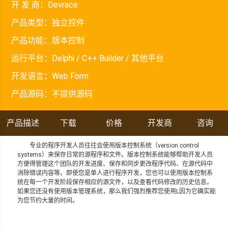
开 发 商：
Devrace
产品类型：
独立控件
产品功能：
版本控制
运行平台：
Delphi / C++ Builder / 其他平台
开发语言：
Web Form
产品源码：
不提供源码
产品描述
下载
价格
开发商
咨询
专业的程序开发人员往往会使用版本控制系统（version control
systems）来保存日常的源程序和文件。版本控制系统能够帮助开发人员
方便得管理这个团队的开发进度、保存和同步更改程序代码、在源代码中
消除错误内容等。即使您是单人进行程序开发，您也可以使用版本控制系
统在每一个开发阶段保存相应的源文件，以及查看代码修改的历史信息。
如果您还没有使用版本管理系统，那么我们强烈推荐您使用L因为它确实能
为您节约大量的时间。