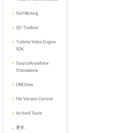
SoftWriting
QC-Toolbox
Turbine Video Engine
SDK
SourceAnywhere
Standalone
ONEView
File Version Control
ActiveX Suite
更多...