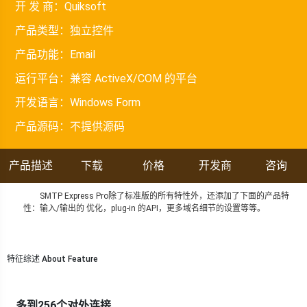
开 发 商：
Quiksoft
产品类型：
独立控件
产品功能：
Email
运行平台：
兼容 ActiveX/COM 的平台
开发语言：
Windows Form
产品源码：
不提供源码
产品描述
下载
价格
开发商
咨询
SMTP Express Pro除了标准版的所有特性外，还添加了下面的产品特
性：输入/输出的 优化，plug-in 的API，更多域名细节的设置等等。
特征综述 About Feature
多到256个对外连接