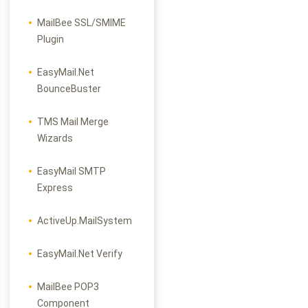
MailBee SSL/SMIME
Plugin
EasyMail.Net
BounceBuster
TMS Mail Merge
Wizards
EasyMail SMTP
Express
ActiveUp.MailSystem
EasyMail.Net Verify
MailBee POP3
Component