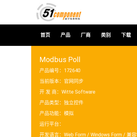
首页
产品
厂商
类别
下载
Modbus Poll
产品编号：
172640
当前版本：
官网同步
开 发 商：
Witte Software
产品类型：
独立控件
产品功能：
模拟
运行平台：
开发语言：
Web Form / Windows Form / 兼容S