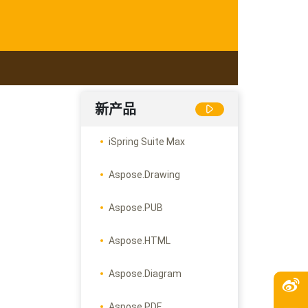
新产品
iSpring Suite Max
Aspose.Drawing
Aspose.PUB
Aspose.HTML
Aspose.Diagram
Aspose.PDF