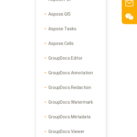
Aspose.GIS
Aspose.Tasks
Aspose.Cells
GroupDocs.Editor
GroupDocs.Annotation
GroupDocs.Redaction
GroupDocs.Watermark
GroupDocs.Metadata
GroupDocs.Viewer