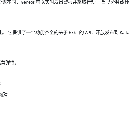
延迟不同，
可以实时发出警报并采取行动。 当以分钟或
Geneos
性。 它提供了一个功能齐全的基于
的
，开放发布到
REST
API
Kafk
运营弹性。
序
构建