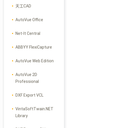
天工CAD
AutoVue Office
Net-It Central
ABBYY FlexiCapture
AutoVue Web Edition
AutoVue 2D
Professional
DXF Export VCL
VintaSoftTwain.NET
Library