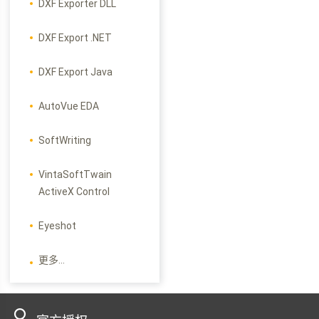
DXF Exporter DLL
DXF Export .NET
DXF Export Java
AutoVue EDA
SoftWriting
VintaSoftTwain
ActiveX Control
Eyeshot
更多...