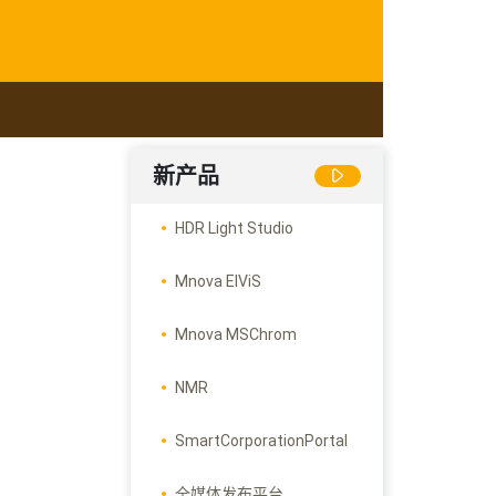
新产品
HDR Light Studio
Mnova ElViS
Mnova MSChrom
NMR
SmartCorporationPortal
全媒体发布平台