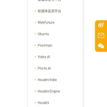
新媒体监测平台
WebFuture
Ubuntu
Postman
Video AI
Photo AI
Houdini Indie
Houdini Engine
Houdini