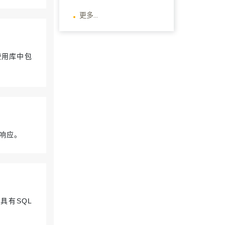
更多...
使用库中包
出响应。
括具有SQL