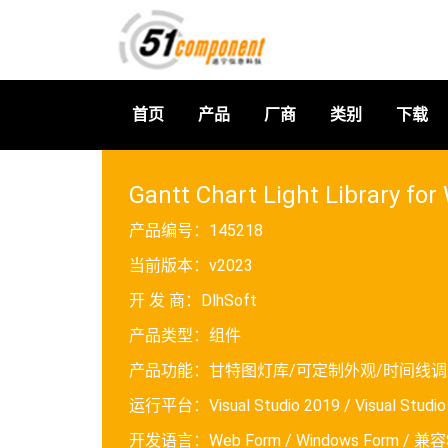
首页
产品
厂商
类别
下载
Gantt Chart Light Library for 
产品编号：
145218
当前版本：
v2023
开 发 商：
DlhSoft
产品类型：
组件
产品功能：
甘特图灯库/可定制外观/时间线调
运行平台：
Visual Studio 2019 / Visual Studi
开发语言：
Web Form / Windows Form / 兼容S