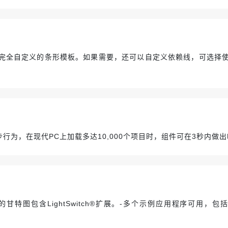
义完全自定义的条形模板。如果需要，还可以自定义依赖线，可选择
行为，在现代PC上加载多达10,000个项目时，组件可在3秒内做
t™的甘特图包含LightSwitch®扩展。-多个示例应用程序可用，包