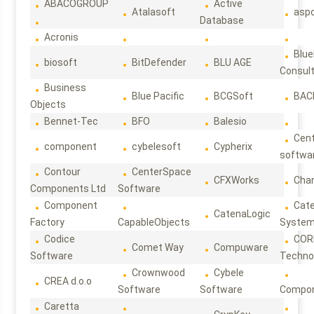
ABACOGROUP
Active
Atalasoft
asp
Database
Acronis
Blue
biosoft
BitDefender
BLU AGE
Consul
Business
Blue Pacific
BCGSoft
BAC
Objects
Bennet-Tec
BFO
Balesio
Cen
component
cybelesoft
Cypherix
softwa
Contour
CenterSpace
CFXWorks
Cha
Components Ltd
Software
Component
Cat
CatenaLogic
Factory
CapableObjects
Syste
Codice
COR
Comet Way
Compuware
Software
Techno
Crownwood
Cybele
CREA d.o.o
Software
Software
Compon
Caretta