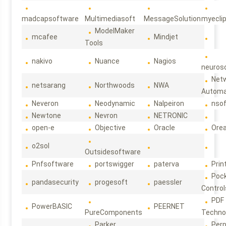
madcapsoftware
Multimediasoft
MessageSolution
myecli
ModelMaker
mcafee
Mindjet
Tools
nakivo
Nuance
Nagios
neuroso
Net
netsarang
Northwoods
NWA
Automa
Neveron
Neodynamic
Nalpeiron
nso
Newtone
Nevron
NETRONIC
open-e
Objective
Oracle
Ore
o2sol
Outsidesoftware
Pnfsoftware
portswigger
paterva
Prin
Poc
pandasecurity
progesoft
paessler
Control
PDF
PowerBASIC
PEERNET
PureComponents
Techno
Parker
Per